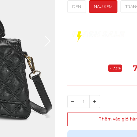
DEN
NAU KEM
TRAN
Kết th
7
- 73%
Thêm vào giỏ hà