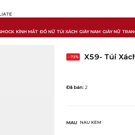
LIATE
 SHOCK
KÍNH MẮT
ĐỒ NỮ
TÚI XÁCH
GIÀY NAM
GIÀY NỮ
TRAN
X59- Túi Xác
- 73%
Đã bán:
2
MAU
NAU KEM