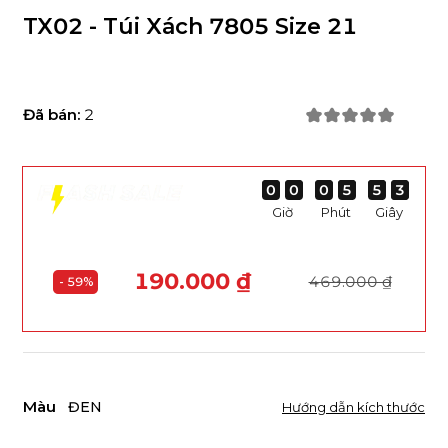
TX02 - Túi Xách 7805 Size 21
Đã bán:
2
0
0
0
0
0
0
0
0
0
0
0
0
5
5
5
5
5
5
5
5
3
2
3
2
Giờ
Phút
Giây
190.000 ₫
469.000 ₫
- 59%
Màu
ĐEN
Hướng dẫn kích thước