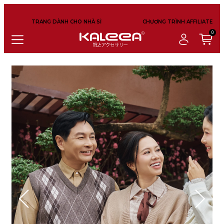
TRANG DÀNH CHO NHÀ SỈ
CHƯƠNG TRÌNH AFFILIATE
0