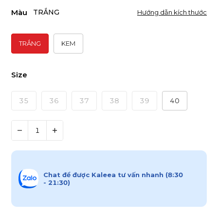
Màu
TRẮNG
Hướng dẫn kích thước
TRẮNG
KEM
Size
35
36
37
38
39
40
Chat để được Kaleea tư vấn nhanh (8:30
- 21:30)