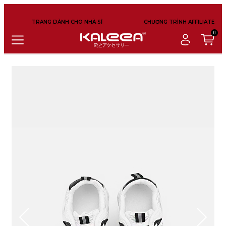
TRANG DÀNH CHO NHÀ SỈ
CHƯƠNG TRÌNH AFFILIATE
0