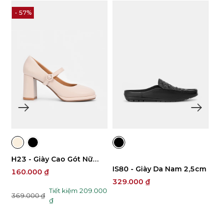
- 57%
H23 - Giày Cao Gót Nữ
M
IS80 - Giày Da Nam 2,5cm
7.5cm
N
160.000 ₫
1
329.000 ₫
0
Tiết kiệm 209.000
369.000 ₫
3
₫