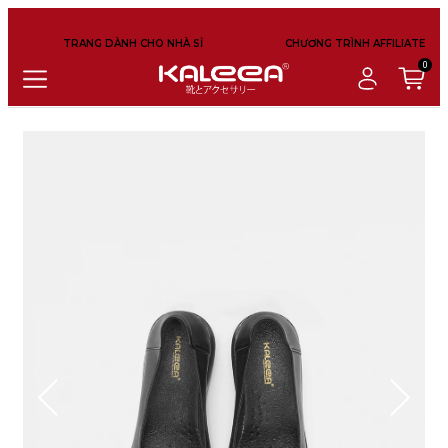
TRANG DÀNH CHO NHÀ SỈ
CHƯƠNG TRÌNH AFFILIATE
0