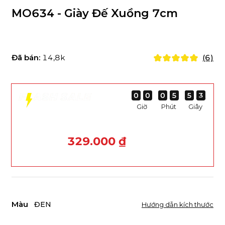
MO634 - Giày Đế Xuồng 7cm
Đã bán:
14,8k
(6)
0
0
0
0
0
0
0
0
0
0
0
0
5
5
5
5
5
5
5
5
3
2
3
2
Giờ
Phút
Giây
329.000 ₫
Màu
ĐEN
Hướng dẫn kích thước