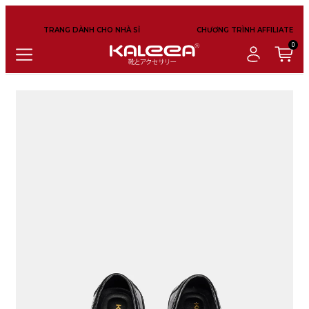
TRANG DÀNH CHO NHÀ SỈ
CHƯƠNG TRÌNH AFFILIATE
0