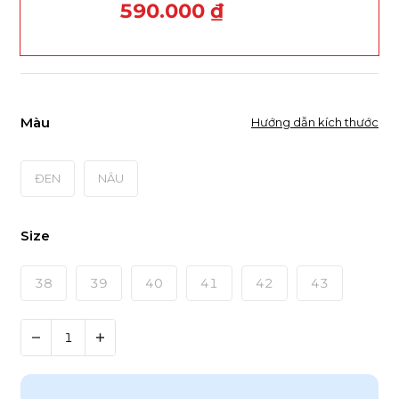
590.000 ₫
Màu
Hướng dẫn kích thước
ĐEN
NÂU
Size
38
39
40
41
42
43