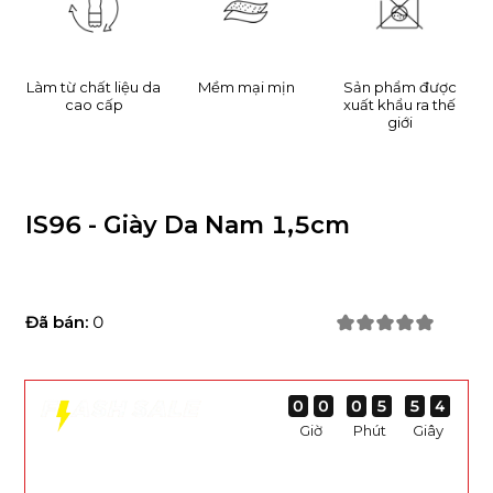
Làm từ chất liệu da
Mềm mại mịn
Sản phẩm được
cao cấp
xuất khẩu ra thế
giới
IS96 - Giày Da Nam 1,5cm
Đã bán:
0
0
0
0
0
0
0
0
0
0
0
0
0
5
5
5
5
5
5
5
5
4
3
4
3
Giờ
Phút
Giây