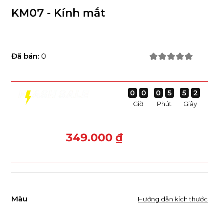
KM07 - Kính mắt
Đã bán:
0
0
0
0
0
0
0
0
0
0
0
0
0
5
5
5
5
5
5
5
5
2
1
2
1
Giờ
Phút
Giây
349.000 ₫
Màu
Hướng dẫn kích thước