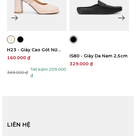
MO637 - Sandal Đế Xuồng
IS80 - Giày Da Nam 2,5cm
T
Nữ 7cm
199.000 ₫
4
329.000 ₫
1
00
Tiết kiệm 130.000
329.000 ₫
₫
LIÊN HỆ