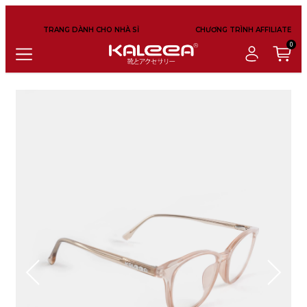
TRANG DÀNH CHO NHÀ SỈ
CHƯƠNG TRÌNH AFFILIATE
0