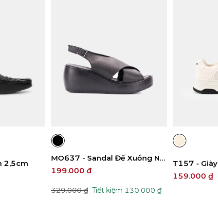
41
42
35
36
37
38
39
35
36
40
MO637 - Sandal Đế Xuồng Nữ
m 2,5cm
T157 - Già
7cm
199.000 ₫
159.000 ₫
329.000 ₫
Tiết kiệm 130.000 ₫