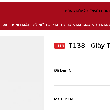
ĐÓNG GÓP Ý KIẾN
VỀ CHÚNG
 SALE
KÍNH MẮT
ĐỒ NỮ
TÚI XÁCH
GIÀY NAM
GIÀY NỮ
TRANG
T138 - Giày 
- 35%
Đã bán:
0
Màu
KEM