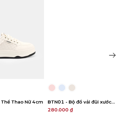
37
38
39
40
M
L
XL
X882
y Thể Thao Nữ 4cm
BTN01 - Bộ đồ vải đũi xước
190.
mát
280.000 ₫
500.