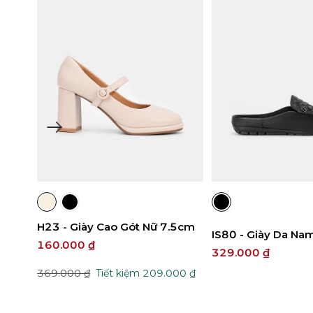
37
35
36
37
38
39
38
39
40
40
43
H23 - Giày Cao Gót Nữ 7.5cm
IS80 - Giày Da Na
160.000 ₫
329.000 ₫
0 ₫
369.000 ₫
Tiết kiệm 209.000 ₫