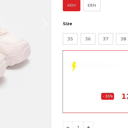
KEM
ĐEN
Size
35
36
37
38
Kết th
1
- 35%