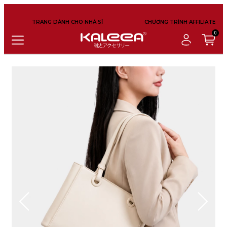
TRANG DÀNH CHO NHÀ SỈ
CHƯƠNG TRÌNH AFFILIATE
0