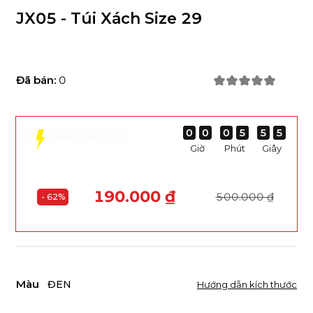
JX05 - Túi Xách Size 29
Đã bán:
0
0
0
0
0
0
0
0
0
0
0
0
0
5
5
5
5
5
5
5
5
4
4
4
4
Giờ
Phút
Giây
190.000 ₫
500.000 ₫
- 62%
Màu
ĐEN
Hướng dẫn kích thước