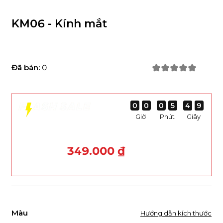
KM06 - Kính mắt
Đã bán:
0
0
0
0
0
0
0
0
0
0
0
0
0
5
5
5
5
4
4
4
4
9
9
9
9
Giờ
Phút
Giây
349.000 ₫
Màu
Hướng dẫn kích thước