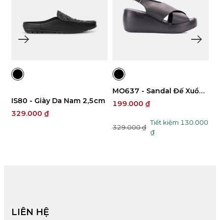
MO637 - Sandal Đế Xuồng
IS80 - Giày Da Nam 2,5cm
T
Nữ 7cm
199.000 ₫
4
329.000 ₫
1
00
Tiết kiệm 130.000
329.000 ₫
₫
LIÊN HỆ