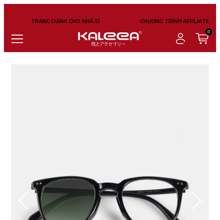
TRANG DÀNH CHO NHÀ SỈ
CHƯƠNG TRÌNH AFFILIATE
0