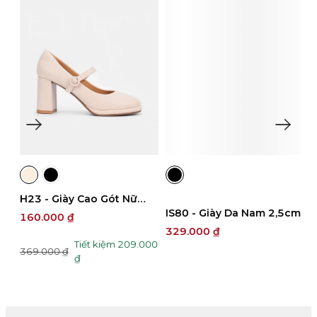
H23 - Giày Cao Gót Nữ
M
IS80 - Giày Da Nam 2,5cm
7.5cm
N
160.000 ₫
1
329.000 ₫
0
Tiết kiệm 209.000
369.000 ₫
3
₫