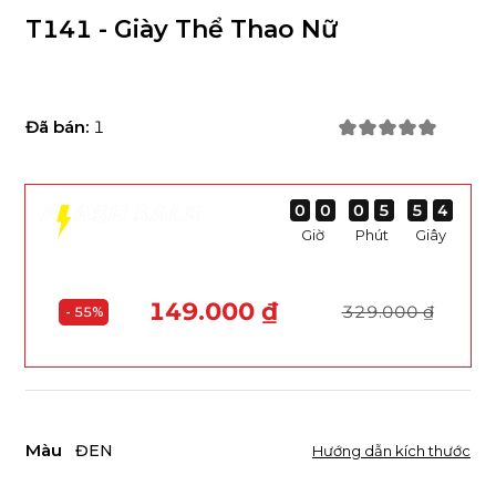
T141 - Giày Thể Thao Nữ
Đã bán:
1
0
0
0
0
0
0
0
0
0
0
0
0
5
5
5
5
5
5
5
5
4
3
3
4
Giờ
Phút
Giây
149.000 ₫
329.000 ₫
- 55%
Màu
ĐEN
Hướng dẫn kích thước