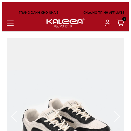
TRANG DÀNH CHO NHÀ SỈ
CHƯƠNG TRÌNH AFFILIATE
0