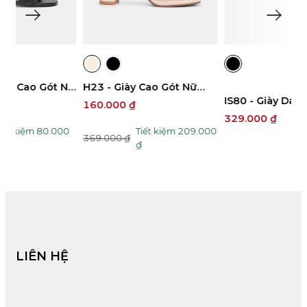
MO637 - Sandal Đế Xuồng
IS80 - Giày Da Nam 2,5cm
T
Nữ 7cm
199.000 ₫
4
329.000 ₫
1
00
Tiết kiệm 130.000
329.000 ₫
₫
LIÊN HỆ