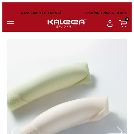
TRANG DÀNH CHO NHÀ SỈ
CHƯƠNG TRÌNH AFFILIATE
0