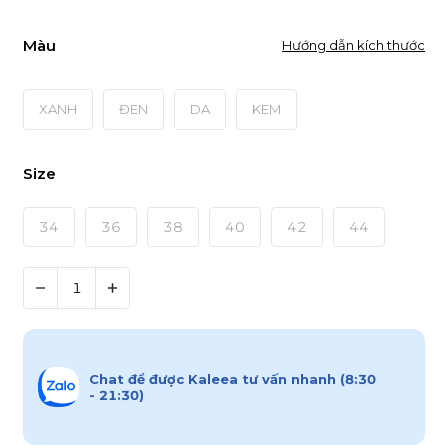
Màu
Hướng dẫn kích thước
XANH
ĐEN
DA
KEM
Size
34
36
38
40
42
44
Chat để được Kaleea tư vấn nhanh (8:30
- 21:30)