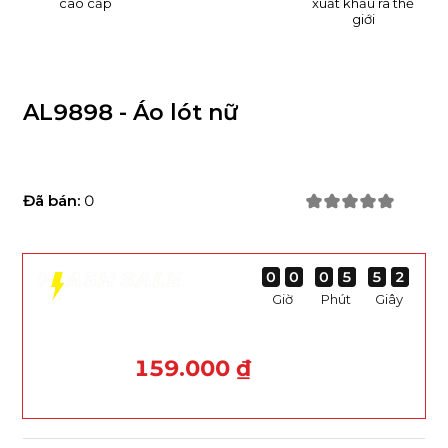
cao cấp
xuất khẩu ra thế
giới
AL9898 - Áo lót nữ
Đã bán:
0
0
0
0
0
0
0
0
0
0
0
0
0
5
5
5
5
5
5
5
5
1
0
1
0
Giờ
Phút
Giây
159.000 ₫