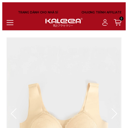
TRANG DÀNH CHO NHÀ SỈ
CHƯƠNG TRÌNH AFFILIATE
0