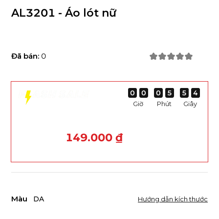
AL3201 - Áo lót nữ
Đã bán:
0
0
0
0
0
0
0
0
0
0
0
0
0
5
5
5
5
5
5
5
5
7
2
7
2
Giờ
Phút
Giây
149.000 ₫
Màu
DA
Hướng dẫn kích thước