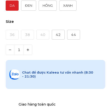
DA
ĐEN
HỒNG
XANH
Size
36
38
40
42
44
Chat để được Kaleea tư vấn nhanh (8:30
- 21:30)
Giao hàng toàn quốc