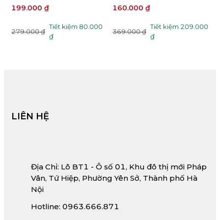
IS80 - Giày Da Nam 2,5cm
7.5cm
N
160.000 ₫
1
329.000 ₫
0
Tiết kiệm 209.000
369.000 ₫
3
₫
LIÊN HỆ
Địa Chỉ: Lô BT1 - Ô số 01, Khu đô thị mới Pháp
Vân, Tứ Hiệp, Phường Yên Sở, Thành phố Hà
Nội
Hotline: 0963.666.871