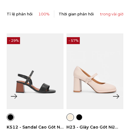
Tỉ lệ phản hồi
100%
Thời gian phản hồi
trong vài giờ
- 57%
H23 - Giày Cao Gót Nữ
M